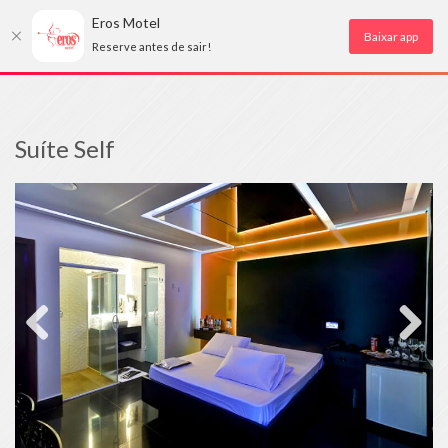
Eros Motel
Baixar app
Reserve antes de sair!
Suíte Self
Previous
Next